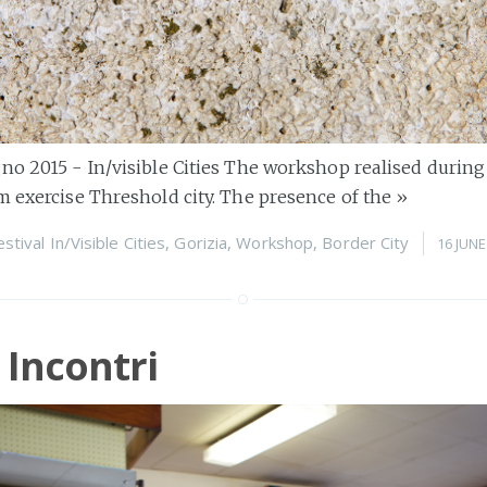
no 2015 - In/visible Cities The workshop realised during I
m exercise Threshold city. The presence of the
»
estival In/Visible Cities
,
Gorizia
,
Workshop
,
Border City
16 JUNE
 Incontri