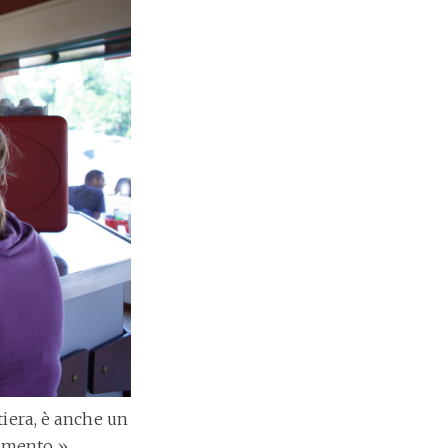
tiera, è anche un
rtimento
»