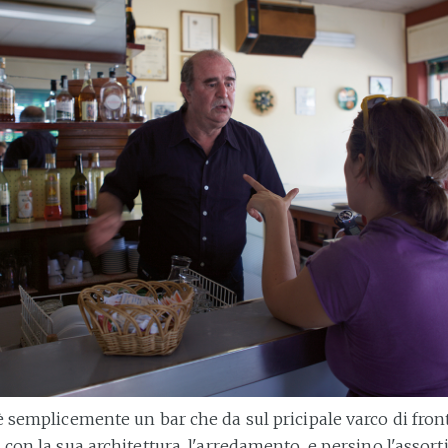
è semplicemente un bar che da sul pricipale varco di fron
 con la sua architettura, l'arredamento, e persino l'asso