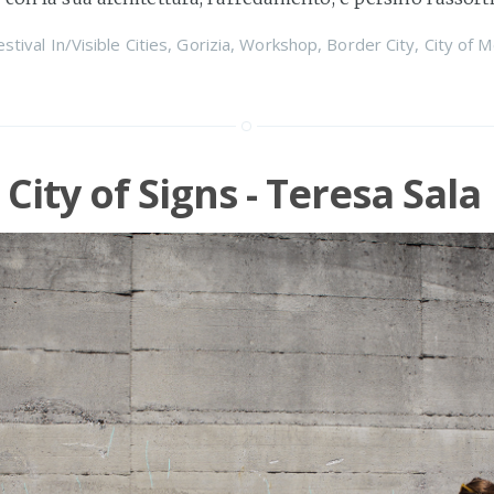
estival In/Visible Cities
,
Gorizia
,
Workshop
,
Border City
,
City of 
 City of Signs - Teresa Sala