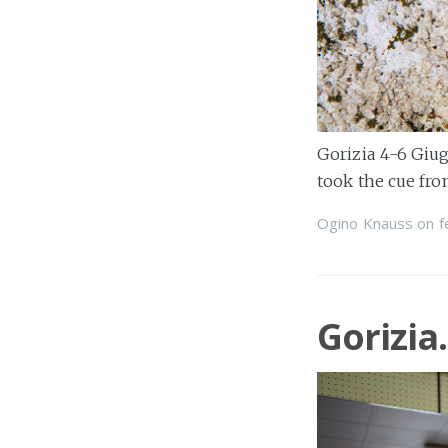
Gorizia 4-6 Giug
took the cue fro
Ogino Knauss
on
f
Gorizia.